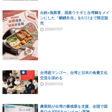
台鉄×漁業署、国産ウナギと台湾鯛をメイ
ンにした「鯛鰻弁当」を8/23まで限定販
売
2026/07/07
台湾産マンゴー、台湾と日本の食農文化
交流を深める
2026/07/16
農業部が台湾の養殖業を支援、全国で国
産ウナギPRキャンペーン実施