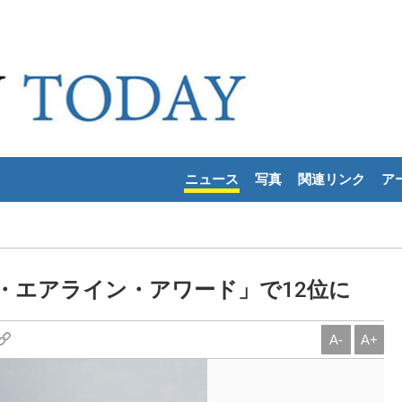
ニュース
写真
関連リンク
ア
・エアライン・アワード」で12位に
A-
A+