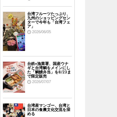
台湾フルーツたっぷり、
九州のショッピングセン
ターで今年も「台湾フェ
ア」
2026/06/05
台鉄×漁業署、国産ウナ
ギと台湾鯛をメインにし
た「鯛鰻弁当」を8/23ま
で限定販売
2026/07/07
台湾産マンゴー、台湾と
日本の食農文化交流を深
める