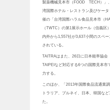
製薬機械見本市（FOOD TECH）」、
湾国際ホテル・レストラン及びケータリン
催の「台湾国際ハラル食品見本市（HAL
（TWTC）の第1展示ホール（信義
内外から1,557社が3,637小間の
されている。
TAITRAはまた、26日に日本能率協
TAIPEIなど対応する6つの国際見
力する。
このほか、「2013年国際食品流通
トラリア、ブルネイ、日本、韓国など15
た。