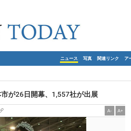
ニュース
写真
関連リンク
ア
が26日開幕、1,557社が出展
A-
A+