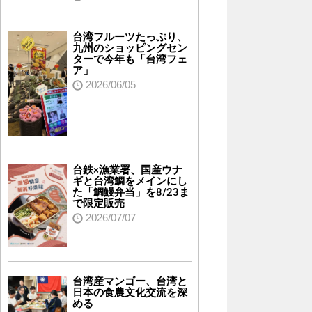
台湾フルーツたっぷり、
九州のショッピングセン
ターで今年も「台湾フェ
ア」
2026/06/05
台鉄×漁業署、国産ウナ
ギと台湾鯛をメインにし
た「鯛鰻弁当」を8/23ま
で限定販売
2026/07/07
台湾産マンゴー、台湾と
日本の食農文化交流を深
める