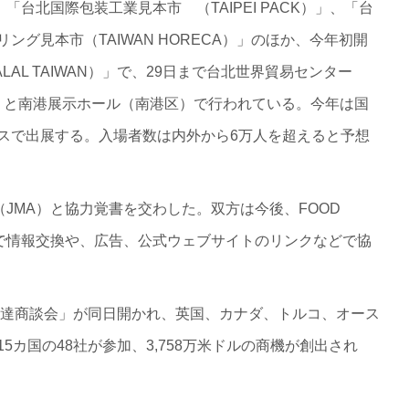
「台北国際包装工業見本市 （TAIPEI PACK）」、「台
グ見本市（TAIWAN HORECA）」のほか、今年初開
AL TAIWAN）」で、29日まで台北世界貿易センター
区）と南港展示ホール（南港区）で行われている。今年は国
スペースで出展する。入場者数は内外から6万人を超えると予想
会（JMA）と協力覚書を交わした。双方は今後、FOOD
本市で情報交換や、広告、公式ウェブサイトのリンクなどで協
業調達商談会」が同日開かれ、英国、カナダ、トルコ、オース
カ国の48社が参加、3,758万米ドルの商機が創出され