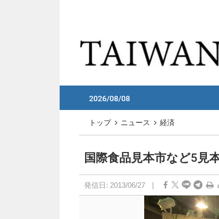
メイン コンテンツへスキップ
:::
2026/08/08
:::
トップ
ニュース
経済
国際食品見本市など5見本市
発信日:
2013/06/27
|