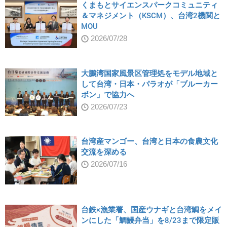
くまもとサイエンスパークコミュニティ
＆マネジメント（KSCM）、台湾2機関と
MOU
2026/07/28
大鵬湾国家風景区管理処をモデル地域と
して台湾・日本・パラオが「ブルーカー
ボン」で協力へ
2026/07/23
台湾産マンゴー、台湾と日本の食農文化
交流を深める
2026/07/16
台鉄×漁業署、国産ウナギと台湾鯛をメイ
ンにした「鯛鰻弁当」を8/23まで限定販