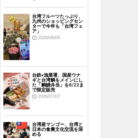
台湾フルーツたっぷり、
九州のショッピングセン
ターで今年も「台湾フェ
ア」
2026/06/05
台鉄×漁業署、国産ウナ
ギと台湾鯛をメインにし
た「鯛鰻弁当」を8/23ま
で限定販売
2026/07/07
台湾産マンゴー、台湾と
日本の食農文化交流を深
める