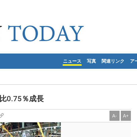
ニュース
写真
関連リンク
ア
比0.75％成長
A-
A+