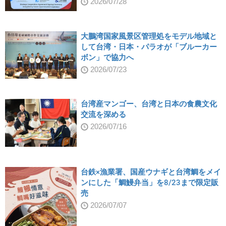
2026/07/28
大鵬湾国家風景区管理処をモデル地域と
して台湾・日本・パラオが「ブルーカー
ボン」で協力へ
2026/07/23
台湾産マンゴー、台湾と日本の食農文化
交流を深める
2026/07/16
台鉄×漁業署、国産ウナギと台湾鯛をメイ
ンにした「鯛鰻弁当」を8/23まで限定販
売
2026/07/07