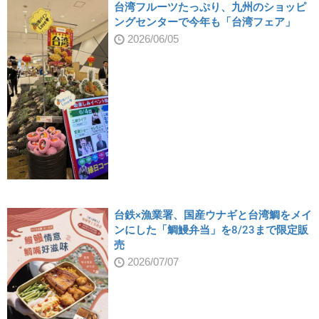
台湾フルーツたっぷり、九州のショッピ
ングセンターで今年も「台湾フェア」
2026/06/05
台鉄×漁業署、国産ウナギと台湾鯛をメイ
ンにした「鯛鰻弁当」を8/23まで限定販
売
2026/07/07