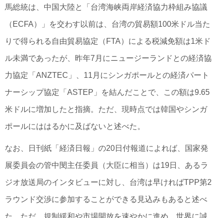
馬総統は、中国大陸と「台湾海峡両岸経済協力枠組み協議
（ECFA）」を交わす以前は、台湾の貿易額100米ドル当た
りで得られる自由貿易協定（FTA）による税減免額は1米ド
ル未満であったが、昨年7月にニュージーランドとの経済協
力協定「ANZTEC」、11月にシンガポールとの経済パート
ナーシップ協定「ASTEP」を結んだことで、この額は9.65
米ドルに増加したと指摘。ただ、現時点では韓国やシンガ
ポールにははるかに及ばないと述べた。
なお、日刊紙「経済日報」の20日付報道によれば、国家発
展委員会の管中閔主任委員（大臣に相当）は19日、あるラ
ジオ放送局のインタビューに対し、台湾は早ければTPP第2
ラウンド交渉に参加することができる見込みもあると述べ
た。ただ、規制緩和や市場開放を速やかに進め、世界に誠