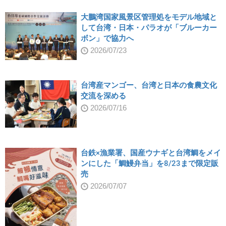
大鵬湾国家風景区管理処をモデル地域と
して台湾・日本・パラオが「ブルーカー
ボン」で協力へ
2026/07/23
台湾産マンゴー、台湾と日本の食農文化
交流を深める
2026/07/16
台鉄×漁業署、国産ウナギと台湾鯛をメイ
ンにした「鯛鰻弁当」を8/23まで限定販
売
2026/07/07