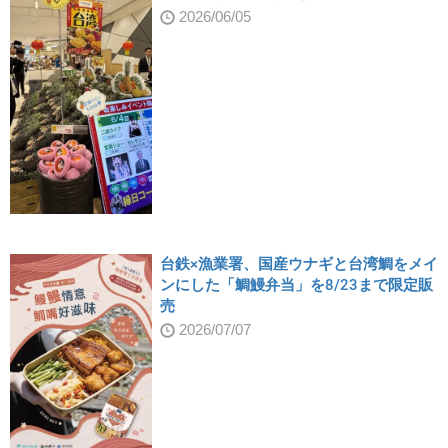
2026/06/05
台鉄×漁業署、国産ウナギと台湾鯛をメイ
ンにした「鯛鰻弁当」を8/23まで限定販
売
2026/07/07