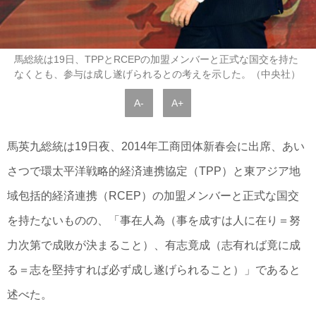
馬総統は19日、TPPとRCEPの加盟メンバーと正式な国交を持た
なくとも、参与は成し遂げられるとの考えを示した。（中央社）
A-
A+
馬英九総統は19日夜、2014年工商団体新春会に出席、あい
さつで環太平洋戦略的経済連携協定（TPP）と東アジア地
域包括的経済連携（RCEP）の加盟メンバーと正式な国交
を持たないものの、「事在人為（事を成すは人に在り＝努
力次第で成敗が決まること）、有志竟成（志有れば竟に成
る＝志を堅持すれば必ず成し遂げられること）」であると
述べた。