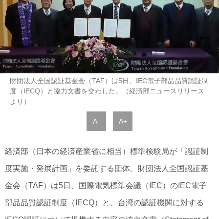
財団法人全国認証基金会（TAF）は5日、IEC電子部品品質認証制
度（IECQ）と協力文書を交わした。（経済部ニュースリリース
より）
A-
A+
経済部（日本の経済産業省に相当）標準検験局が「認証制
度実施・発展計画」を委託する団体、財団法人全国認証基
金会（TAF）は5日、国際電気標準会議（IEC）のIEC電子
部品品質認証制度（IECQ）と、台湾の認証機関に対する