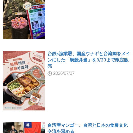
台鉄×漁業署、国産ウナギと台湾鯛をメイ
ンにした「鯛鰻弁当」を8/23まで限定販
売
2026/07/07
台湾産マンゴー、台湾と日本の食農文化
交流を深める