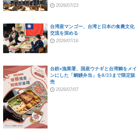
2026/07/23
台湾産マンゴー、台湾と日本の食農文化
交流を深める
2026/07/16
台鉄×漁業署、国産ウナギと台湾鯛をメイ
ンにした「鯛鰻弁当」を8/23まで限定販
売
2026/07/07