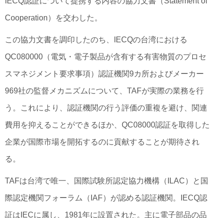
IECQ認証について提携する内容の協力文書（Statement of
Cooperation）を交わした。
この協力文書を調印したのち、IECQの台湾における
QC080000（電気・電子製品が含有する有害物質のプロセ
スマネジメント要求事項）認証機関9カ所およびメーカー
969社の監督メカニズムについて、TAFが実際の業務を行
う。これにより、認証機関の行う評価の重複を避け、関連
費用を抑えることができるほか、QC08000認証を取得した
企業が国際市場を開拓するのに貢献することが期待され
る。
TAFは台湾で唯一、国際試験所認定協力機構（ILAC）と国
際認定機関フォーラム（IAF）が認める認証機関。IECQ認
証はIECに属し、1981年に設置された。主に電子部品の品