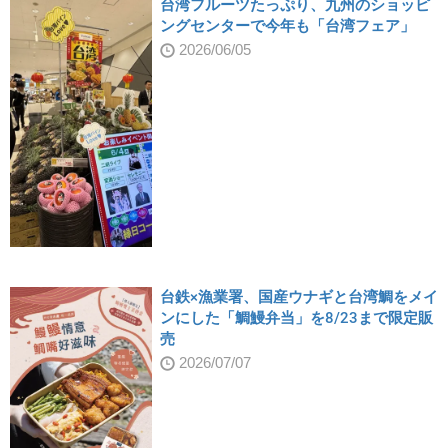
台湾フルーツたっぷり、九州のショッピ
ングセンターで今年も「台湾フェア」
2026/06/05
台鉄×漁業署、国産ウナギと台湾鯛をメイ
ンにした「鯛鰻弁当」を8/23まで限定販
売
2026/07/07