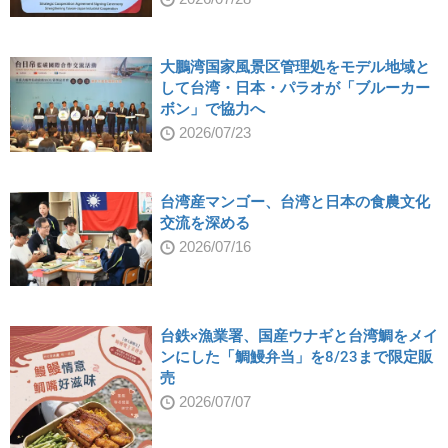
大鵬湾国家風景区管理処をモデル地域と
して台湾・日本・パラオが「ブルーカー
ボン」で協力へ
2026/07/23
台湾産マンゴー、台湾と日本の食農文化
交流を深める
2026/07/16
台鉄×漁業署、国産ウナギと台湾鯛をメイ
ンにした「鯛鰻弁当」を8/23まで限定販
売
2026/07/07