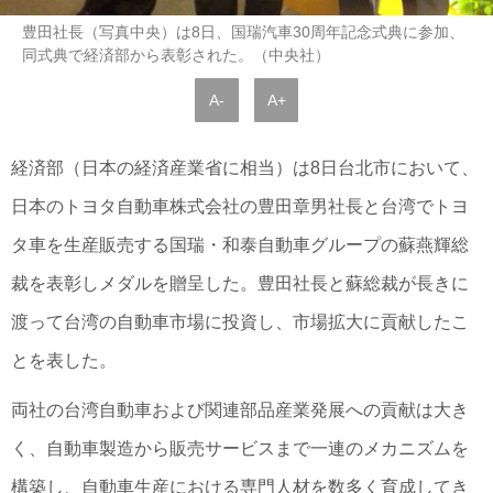
豊田社長（写真中央）は8日、国瑞汽車30周年記念式典に参加、
同式典で経済部から表彰された。（中央社）
A-
A+
経済部（日本の経済産業省に相当）は8日台北市において、
日本のトヨタ自動車株式会社の豊田章男社長と台湾でトヨ
タ車を生産販売する国瑞・和泰自動車グループの蘇燕輝総
裁を表彰しメダルを贈呈した。豊田社長と蘇総裁が長きに
渡って台湾の自動車市場に投資し、市場拡大に貢献したこ
とを表した。
両社の台湾自動車および関連部品産業発展への貢献は大き
く、自動車製造から販売サービスまで一連のメカニズムを
構築し、自動車生産における専門人材を数多く育成してき