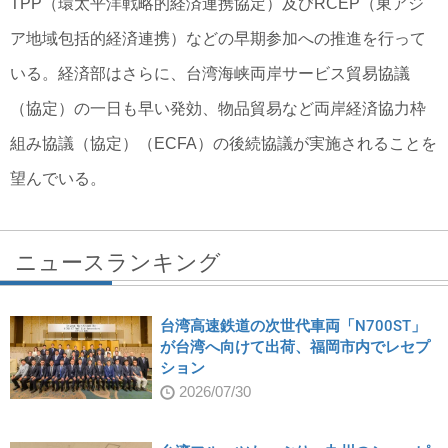
TPP（環太平洋戦略的経済連携協定）及びRCEP（東アジ
ア地域包括的経済連携）などの早期参加への推進を行って
いる。経済部はさらに、台湾海峡両岸サービス貿易協議
（協定）の一日も早い発効、物品貿易など両岸経済協力枠
組み協議（協定）（ECFA）の後続協議が実施されることを
望んでいる。
ニュースランキング
台湾高速鉄道の次世代車両「N700ST」
が台湾へ向けて出荷、福岡市内でレセプ
ション
2026/07/30