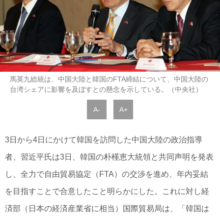
馬英九総統は、中国大陸と韓国のFTA締結について、中国大陸の
台湾シェアに影響を及ぼすとの懸念を示している。（中央社）
A-
A+
3日から4日にかけて韓国を訪問した中国大陸の政治指導
者、習近平氏は3日、韓国の朴槿恵大統領と共同声明を発表
し、全力で自由貿易協定（FTA）の交渉を進め、年内妥結
を目指すことで合意したこと明らかにした。これに対し経
済部（日本の経済産業省に相当）国際貿易局は、「韓国は