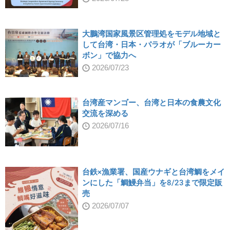
大鵬湾国家風景区管理処をモデル地域と
して台湾・日本・パラオが「ブルーカー
ボン」で協力へ
2026/07/23
台湾産マンゴー、台湾と日本の食農文化
交流を深める
2026/07/16
台鉄×漁業署、国産ウナギと台湾鯛をメイ
ンにした「鯛鰻弁当」を8/23まで限定販
売
2026/07/07