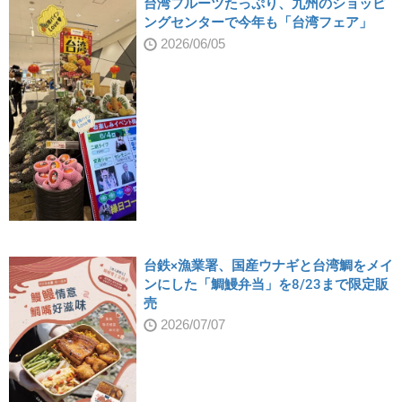
台湾フルーツたっぷり、九州のショッピ
ングセンターで今年も「台湾フェア」
2026/06/05
台鉄×漁業署、国産ウナギと台湾鯛をメイ
ンにした「鯛鰻弁当」を8/23まで限定販
売
2026/07/07