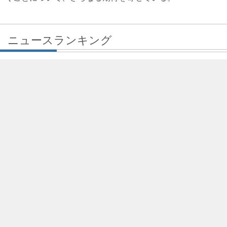
ニュースランキング
台湾高速鉄道の次世代車両「N700ST」
が台湾へ向けて出荷、福岡市内でレセプ
ション
2026/07/30
台湾フルーツたっぷり、九州のショッピ
ングセンターで今年も「台湾フェア」
2026/06/05