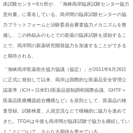
床試験センター8カ所が、「海峡両岸臨床試験センター協力
意向書」に署名している。両岸間の臨床試験センターの協
力プラットフォームと治験委員会審査協力メカニズムを整
備し、この枠組みのもとでの新薬の臨床試験を奨励するこ
とで、両岸間の新薬研究開発協力を加速することができる
と期待される。
「海峡両岸医薬衛生協力協議（協定）」が2011年6月26日
に正式に発効して以来、両岸は国際的な医薬品安全管理公
認基準（ICH＝日米EU医薬品規制調和国際会議、GHTF＝
医薬品医療機器総合機構など）を原則として、医薬品の検
査登録、試験検査、人員交流などで積極的に協力を進めて
きた。TFDAは今後も両岸間が臨床試験で協力を継続してい
くことについて、さらなる期待を寄せている。