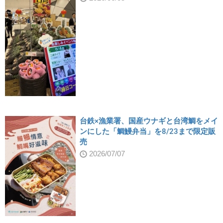
台鉄×漁業署、国産ウナギと台湾鯛をメイ
ンにした「鯛鰻弁当」を8/23まで限定販
売
2026/07/07