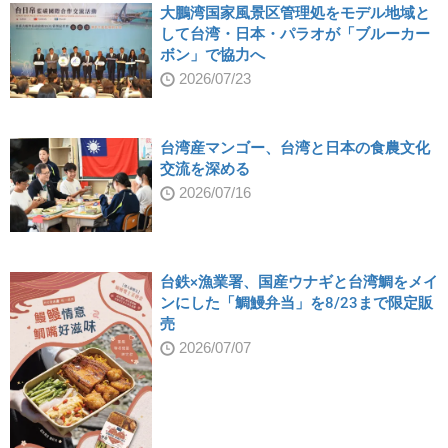
大鵬湾国家風景区管理処をモデル地域と
して台湾・日本・パラオが「ブルーカー
ボン」で協力へ
2026/07/23
台湾産マンゴー、台湾と日本の食農文化
交流を深める
2026/07/16
台鉄×漁業署、国産ウナギと台湾鯛をメイ
ンにした「鯛鰻弁当」を8/23まで限定販
売
2026/07/07