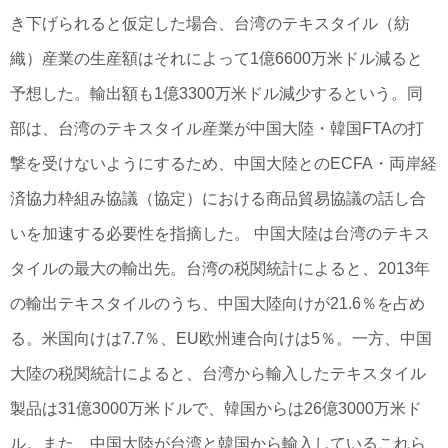
き下げられると仮定した場合、台湾のテキスタイル（紡
織）産業の生産額はそれによって1億6600万米ドル減ると
予想した。輸出額も1億3300万米ドル減少するという。同
部は、台湾のテキスタイル産業が中国大陸・韓国FTAの打
撃を受けないようにするため、中国大陸とのECFA・両岸経
済協力枠組み協議（協定）における商品貿易協議の話し合
いを加速する必要性を指摘した。 中国大陸は台湾のテキス
タイルの最大の輸出先。台湾の税関統計によると、2013年
の輸出テキスタイルのうち、中国大陸向けが21.6％を占め
る。米国向けは7.7％、EU欧州連合向けは5％。一方、中国
大陸の税関統計によると、台湾から輸入したテキスタイル
製品は31億3000万米ドルで、韓国からは26億3000万米ド
ル。また、中国大陸が台湾と韓国から輸入しているこれら