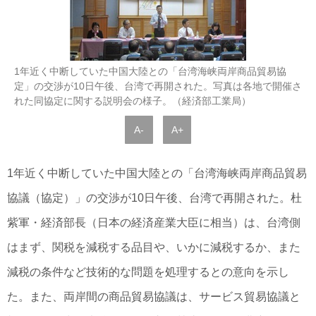
1年近く中断していた中国大陸との「台湾海峡両岸商品貿易協
定」の交渉が10日午後、台湾で再開された。写真は各地で開催さ
れた同協定に関する説明会の様子。（経済部工業局）
A-
A+
1年近く中断していた中国大陸との「台湾海峡両岸商品貿易
協議（協定）」の交渉が10日午後、台湾で再開された。杜
紫軍・経済部長（日本の経済産業大臣に相当）は、台湾側
はまず、関税を減税する品目や、いかに減税するか、また
減税の条件など技術的な問題を処理するとの意向を示し
た。また、両岸間の商品貿易協議は、サービス貿易協議と