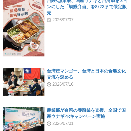
台鉄×漁業署、国産ウナギと台湾鯛をメイ
ンにした「鯛鰻弁当」を8/23まで限定販
売
2026/07/07
台湾産マンゴー、台湾と日本の食農文化
交流を深める
2026/07/16
農業部が台湾の養殖業を支援、全国で国
産ウナギPRキャンペーン実施
2026/07/01