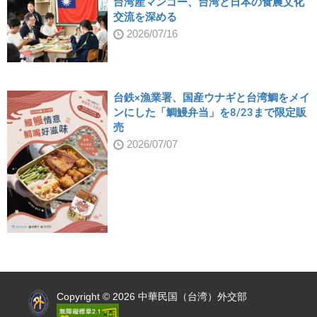
台湾産マンゴー、台湾と日本の食農文化
交流を深める
2026/07/16
台鉄×漁業署、国産ウナギと台湾鯛をメイ
ンにした「鯛鰻弁当」を8/23まで限定販
売
2026/07/07
:::
Copyright © 2026 中華民国（台湾）外交部