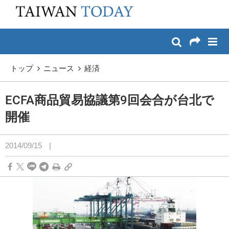
:::
メイン コンテンツへスキップ
:::
トップ
ニュース
経済
ECFA商品貿易協議第9回会合が台北で
開催
2014/09/15
|