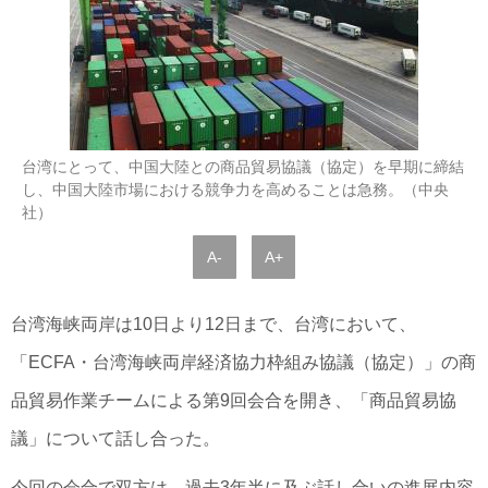
台湾にとって、中国大陸との商品貿易協議（協定）を早期に締結
し、中国大陸市場における競争力を高めることは急務。（中央
社）
A-
A+
台湾海峡両岸は10日より12日まで、台湾において、
「ECFA・台湾海峡両岸経済協力枠組み協議（協定）」の商
品貿易作業チームによる第9回会合を開き、「商品貿易協
議」について話し合った。
今回の会合で双方は、過去3年半に及ぶ話し合いの進展内容