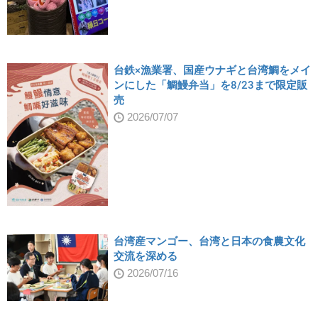
台鉄×漁業署、国産ウナギと台湾鯛をメイ
ンにした「鯛鰻弁当」を8/23まで限定販
売
2026/07/07
台湾産マンゴー、台湾と日本の食農文化
交流を深める
2026/07/16