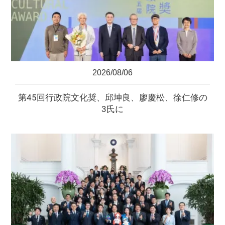
2026/08/06
第45回行政院文化奨、邱坤良、廖慶松、徐仁修の
3氏に