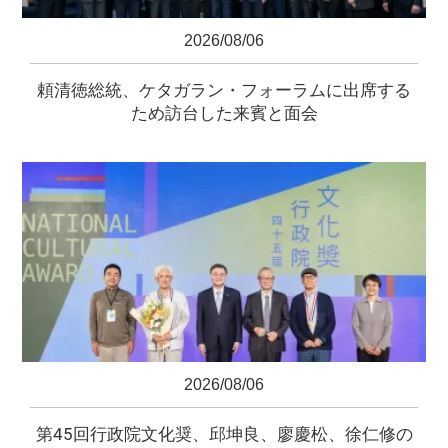
2026/08/06
頼清徳総統、ケタガラン・フォーラムに出席する
ため訪台した来賓と面会
2026/08/06
第45回行政院文化奨、邱坤良、廖慶松、徐仁修の