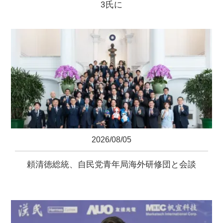
3氏に
2026/08/05
頼清徳総統、自民党青年局海外研修団と会談