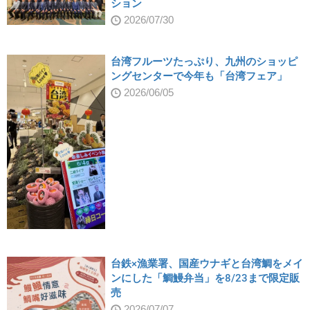
ション
2026/07/30
台湾フルーツたっぷり、九州のショッピ
ングセンターで今年も「台湾フェア」
2026/06/05
台鉄×漁業署、国産ウナギと台湾鯛をメイ
ンにした「鯛鰻弁当」を8/23まで限定販
売
2026/07/07