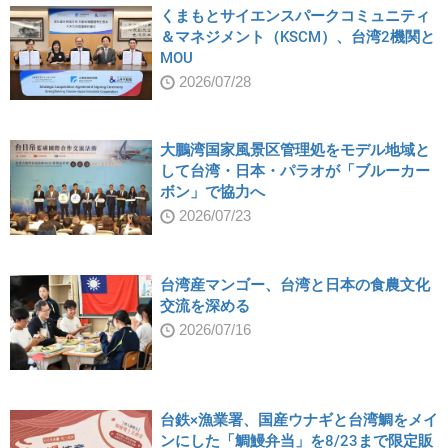
くまもとサイエンスパークコミュニティ
＆マネジメント（KSCM）、台湾2機関と
MOU
2026/07/28
大鵬湾国家風景区管理処をモデル地域と
して台湾・日本・パラオが「ブルーカー
ボン」で協力へ
2026/07/23
台湾産マンゴー、台湾と日本の食農文化
交流を深める
2026/07/16
台鉄×漁業署、国産ウナギと台湾鯛をメイ
ンにした「鯛鰻弁当」を8/23まで限定販