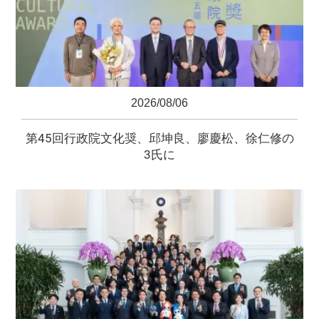
2026/08/06
第45回行政院文化奨、邱坤良、廖慶松、徐仁修の
3氏に