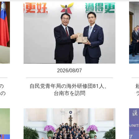
2026/08/07
の
自民党青年局の海外研修団81人、
元の
台南市を訪問