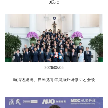
3氏に
2026/08/05
頼清徳総統、自民党青年局海外研修団と会談