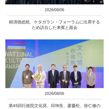
2026/08/06
頼清徳総統、ケタガラン・フォーラムに出席する
ため訪台した来賓と面会
2026/08/06
第45回行政院文化奨、邱坤良、廖慶松、徐仁修の