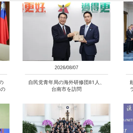
2026/08/07
の
自民党青年局の海外研修団81人、
元の
台南市を訪問