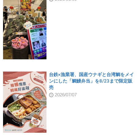
台鉄×漁業署、国産ウナギと台湾鯛をメイ
ンにした「鯛鰻弁当」を8/23まで限定販
売
2026/07/07