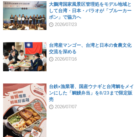
大鵬湾国家風景区管理処をモデル地域と
して台湾・日本・パラオが「ブルーカー
ボン」で協力へ
2026/07/23
台湾産マンゴー、台湾と日本の食農文化
交流を深める
2026/07/16
台鉄×漁業署、国産ウナギと台湾鯛をメイ
ンにした「鯛鰻弁当」を8/23まで限定販
売
2026/07/07