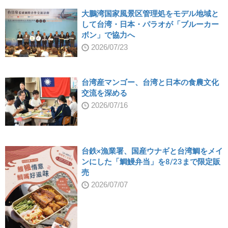
大鵬湾国家風景区管理処をモデル地域と
して台湾・日本・パラオが「ブルーカー
ボン」で協力へ
2026/07/23
台湾産マンゴー、台湾と日本の食農文化
交流を深める
2026/07/16
台鉄×漁業署、国産ウナギと台湾鯛をメイ
ンにした「鯛鰻弁当」を8/23まで限定販
売
2026/07/07