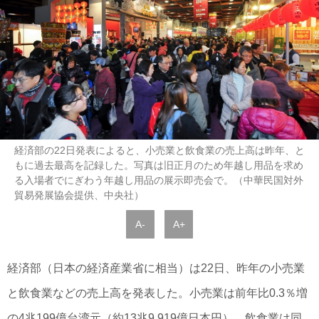
経済部の22日発表によると、小売業と飲食業の売上高は昨年、と
もに過去最高を記録した。写真は旧正月のため年越し用品を求め
る入場者でにぎわう年越し用品の展示即売会で。（中華民国対外
貿易発展協会提供、中央社）
A-
A+
経済部（日本の経済産業省に相当）は22日、昨年の小売業
と飲食業などの売上高を発表した。小売業は前年比0.3％増
の4兆199億台湾元（約13兆9,919億日本円）、飲食業は同