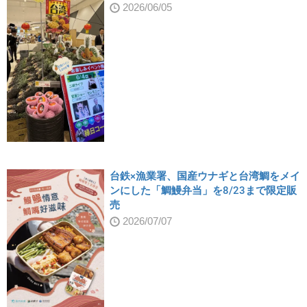
2026/06/05
台鉄×漁業署、国産ウナギと台湾鯛をメイ
ンにした「鯛鰻弁当」を8/23まで限定販
売
2026/07/07