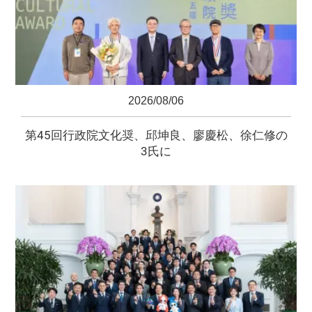
2026/08/06
第45回行政院文化奨、邱坤良、廖慶松、徐仁修の
3氏に