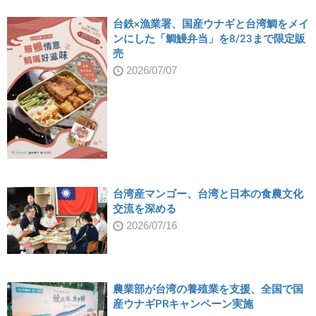
台鉄×漁業署、国産ウナギと台湾鯛をメイ
ンにした「鯛鰻弁当」を8/23まで限定販
売
2026/07/07
台湾産マンゴー、台湾と日本の食農文化
交流を深める
2026/07/16
農業部が台湾の養殖業を支援、全国で国
産ウナギPRキャンペーン実施