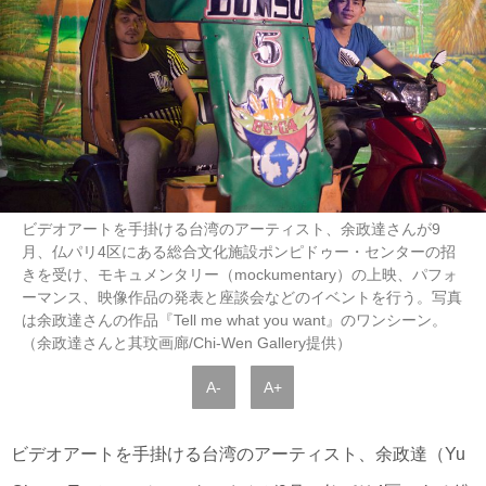
ビデオアートを手掛ける台湾のアーティスト、余政達さんが9
月、仏パリ4区にある総合文化施設ポンピドゥー・センターの招
きを受け、モキュメンタリー（mockumentary）の上映、パフォ
ーマンス、映像作品の発表と座談会などのイベントを行う。写真
は余政達さんの作品『Tell me what you want』のワンシーン。
（余政達さんと其玟画廊/Chi-Wen Gallery提供）
A-
A+
ビデオアートを手掛ける台湾のアーティスト、余政達（Yu