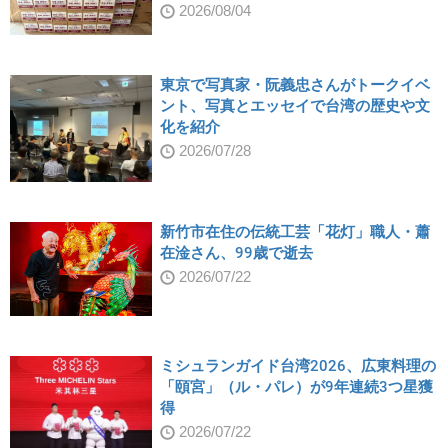
2026/08/04
東京で写真家・阮義忠さんがトークイベ
ント、写真とエッセイで台湾の歴史や文
化を紹介
2026/07/28
新竹市在住の伝統工芸「花灯」職人・蕭
在淦さん、99歳で逝去
2026/07/22
ミシュランガイド台湾2026、広東料理の
「頤宮」（ル・パレ）が9年連続3つ星獲
得
2026/07/22