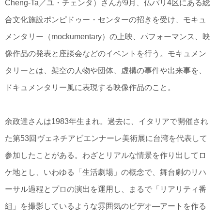
Cheng-Ta／ユ・チェンタ）さんが9月、仏パリ4区にある総
合文化施設ポンピドゥー・センターの招きを受け、モキュ
メンタリー（mockumentary）の上映、パフォーマンス、映
像作品の発表と座談会などのイベントを行う。モキュメン
タリーとは、架空の人物や団体、虚構の事件や出来事を、
ドキュメンタリー風に表現する映像作品のこと。
余政達さんは1983年生まれ。過去に、イタリアで開催され
た第53回ヴェネチアビエンナーレ美術展に台湾を代表して
参加したことがある。わざとリアルな情景を作り出してロ
ケ地とし、いわゆる「生活劇場」の概念で、舞台劇のリハ
ーサル過程とプロの演出を運用し、まるで「リアリティ番
組」を撮影しているような雰囲気のビデオ―アートを作る