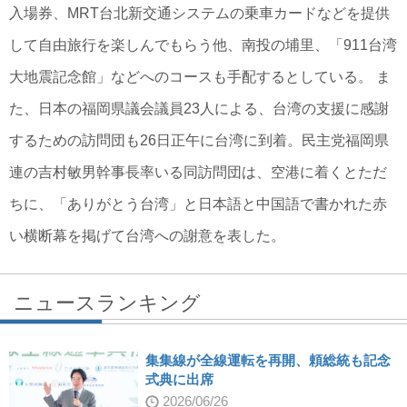
入場券、MRT台北新交通システムの乗車カードなどを提供
して自由旅行を楽しんでもらう他、南投の埔里、「911台湾
大地震記念館」などへのコースも手配するとしている。 ま
た、日本の福岡県議会議員23人による、台湾の支援に感謝
するための訪問団も26日正午に台湾に到着。民主党福岡県
連の吉村敏男幹事長率いる同訪問団は、空港に着くとただ
ちに、「ありがとう台湾」と日本語と中国語で書かれた赤
い横断幕を掲げて台湾への謝意を表した。
ニュースランキング
集集線が全線運転を再開、頼総統も記念
式典に出席
2026/06/26