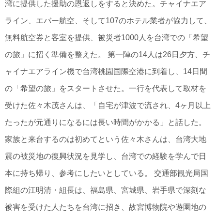
湾に提供した援助の恩返しをすると決めた。チャイナエア
ライン、エバー航空、そして107のホテル業者が協力して、
無料航空券と客室を提供、被災者1000人を台湾での「希望
の旅」に招く準備を整えた。 第一陣の14人は26日夕方、チ
ャイナエアライン機で台湾桃園国際空港に到着し、14日間
の「希望の旅」をスタートさせた。一行を代表して取材を
受けた佐々木茂さんは、「自宅が津波で流され、4ヶ月以上
たったが元通りになるには長い時間がかかる」と話した。
家族と来台するのは初めてという佐々木さんは、台湾大地
震の被災地の復興状況を見学し、台湾での経験を学んで日
本に持ち帰り、参考にしたいとしている。 交通部観光局国
際組の江明清・組長は、福島県、宮城県、岩手県で深刻な
被害を受けた人たちを台湾に招き、故宮博物院や遊園地の