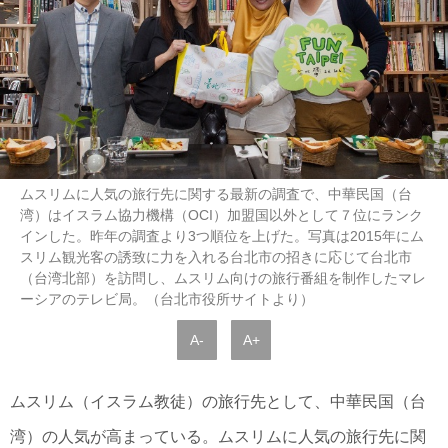
ムスリムに人気の旅行先に関する最新の調査で、中華民国（台
湾）はイスラム協力機構（OCI）加盟国以外として７位にランク
インした。昨年の調査より3つ順位を上げた。写真は2015年にム
スリム観光客の誘致に力を入れる台北市の招きに応じて台北市
（台湾北部）を訪問し、ムスリム向けの旅行番組を制作したマレ
ーシアのテレビ局。（台北市役所サイトより）
A-
A+
ムスリム（イスラム教徒）の旅行先として、中華民国（台
湾）の人気が高まっている。ムスリムに人気の旅行先に関