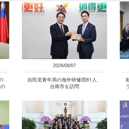
2026/08/07
の
自民党青年局の海外研修団81人、
元の
台南市を訪問