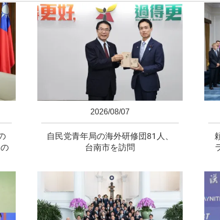
2026/08/07
の
自民党青年局の海外研修団81人、
元の
台南市を訪問